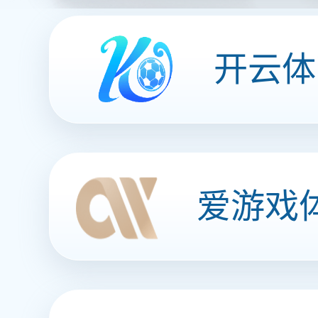
无法提供足够支持时
时代更迭的
将“杜兰特的时代是否
台。无论是约基奇的
影响比赛。而杜兰特所
势。
二是杜兰特本人的角色
织任务，都要求杜兰
过去那样掌控比赛节奏
视作联盟的“时代符号”
总结与展望
杜兰特季后赛历史第