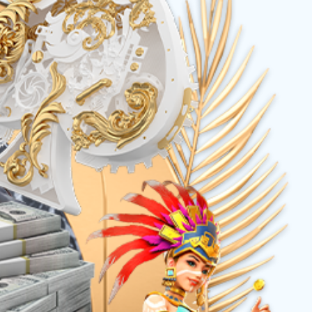
开始发问：当杜兰特用