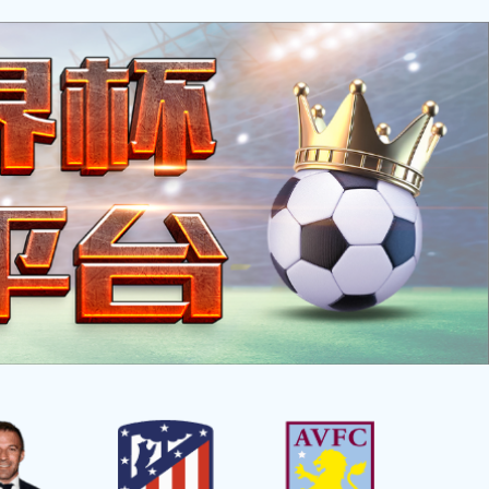
App
公司
体育
注册入口
简介
头条
空体育
赛事实时同步
PP
为您带来高速、高清、稳定的观赛
端访问