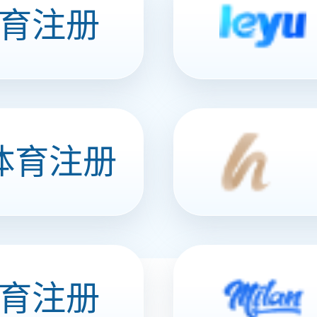
底落幕——只要他还能命中那些美如画的中投，就依然是季后赛
座更替从来不会等人。当新生势力崛起、当伤病积累成为常态，
绝对核心身份夺冠，但他的得分遗产与关键时刻的冷血表现，将
许不必执着于“时代是否落幕”，而是享受这位传奇在生涯末期