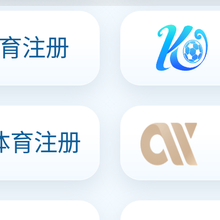
，杜兰特往往陷入单打独斗的困境，这无疑加速了他作为核心球
信号：新生代的冲击与联盟风格的转
已落幕”这一问题放大到整个联盟，可以清晰地看到两个趋势：
统治力、东契奇的全能，还是爱德华兹的冲击力，他们都在用更
代表的“单挑无敌”风格，在当今鼓励对抗和空间战术的体系中
正在发生变化。他在太阳队不再是绝对的第一进攻选择，布克的
特更多地扮演无球终结者。这种调整虽然延长了他的职业生涯，
。当一个球员从“体系核心”转变为“体系零件”时，即便他仍是
。
：传奇仍在书写，但王座已非唯一
五的排名，是他伟大生涯的又一注脚，但这份荣誉更像是一份迟