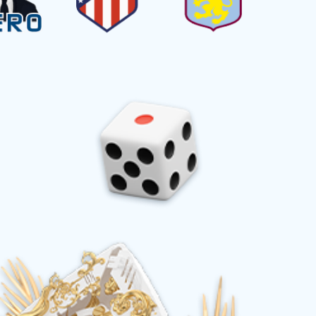
已悄然落幕？
赛生涯总得分推至历史
治力。然而，在数据背