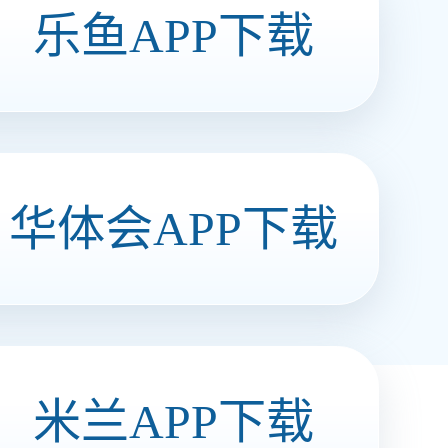
中最危险的武器之一。
杜兰特需要接受一个现
永远铭刻在联盟的历史
留下的每一次余晖。
下一篇：
陈梦对王曼昱近6次交手输掉4场，相