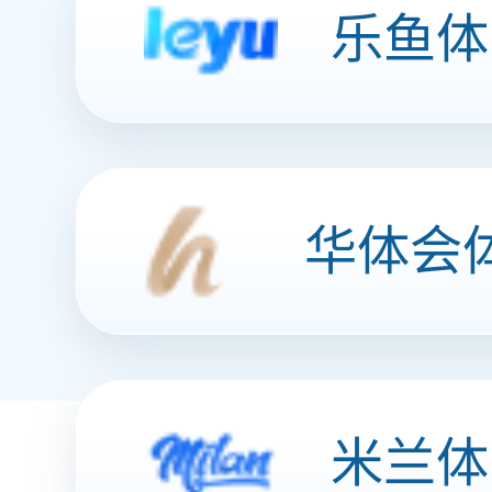
点。他的时代并未彻
然而，篮球世界的王
实：他可能无法再以
中。对于球迷而言，或
上一篇：
彪马汗流浃背了？捷克球衣被轻易撕…
热榜精选